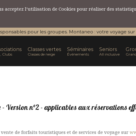
 acceptez l’utilisation de Cookies pour réaliser des statistiq
esponsables pour les groupes. Montaneo : votre voyage sur m
ociations
Classes vertes
Séminaires
Seniors
Gro
, Clubs
Classes de neige
Événements
All inclusive
Grand
e - Version n°2 - applicables aux réservations e
 vente de forfaits touristiques et de services de voyage sur
ww