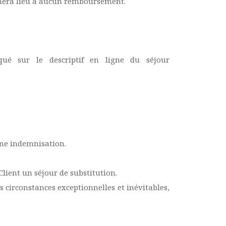
onnera lieu à aucun remboursement.
ué sur le descriptif en ligne du séjour
une indemnisation.
Client un séjour de substitution.
es circonstances exceptionnelles et inévitables,